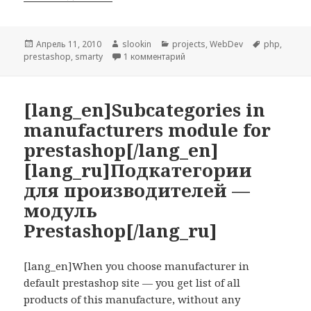
Опубликовано
Апрель 11, 2010
Автор
slookin
Рубрики
projects
,
WebDev
Метки
php
,
prestashop
,
smarty
1 комментарий
к записи Поддержка товаров с
[lang_en]Subcategories in
manufacturers module for
prestashop[/lang_en]
[lang_ru]Подкатегории
для производителей —
модуль
Prestashop[/lang_ru]
[lang_en]When you choose manufacturer in
default prestashop site — you get list of all
products of this manufacture, without any