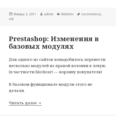
Опубликовано
Январь 3, 2011
Автор
admin
Рубрики
WebDev
Метки
oscommerce
,
sql
Prestashop: Изменения в
базовых модулях
Для одного из сайтов понадобилось перенести
несколько модулей из правой колонки в левую.
(в частности blockcart — корзину покупателя)
В базовом функционале модули этого не
делали.
Читать далее
Prestashop: Изменения в базовых мод