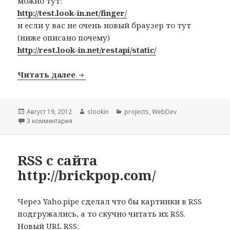
можно тут:
http://test.look-in.net/finger/
и если у вас не очень новый браузер то тут
(ниже описано почему)
http://rest.look-in.net/restapi/static/
Читать далее
Отпечаток браузера или browser fin
Опубликовано
Август 19, 2012
Автор
slookin
Рубрики
projects
,
WebDev
3 комментария
к записи Отпечаток браузера или browser fingerprin
RSS с cайта
http://brickpop.com/
Через Yaho.pipe сделал что бы картинки в RSS
подгружались, а то скучно читать их RSS.
Новый URL RSS: