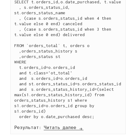
SELECT t.orders_id,o.date_purchased, t.value

  , s.orders_status_id, 
st.orders_status_name

  , (case s.orders_status_id when 4 then 
t.value else 0 end) canceled

  , (case s.orders_status_id when 3 then 
t.value else 0 end) delivered

FROM `orders_total` t, orders o

  ,orders_status_history s

  ,orders_status st

WHERE

  t.orders_id=o.orders_id

  and t.class='ot_total'

  and  s.orders_id=o.orders_id

  and st.orders_status_id=s.orders_status_id

  and  s.orders_status_history_id=(select 
max(s1.orders_status_history_id) from 
orders_status_history s1 where 
s1.orders_id=o.orders_id group by 
s1.orders_id)

  order by o.date_purchased desc;

Результат: 
Читать далее
OS-commerce: анализ з