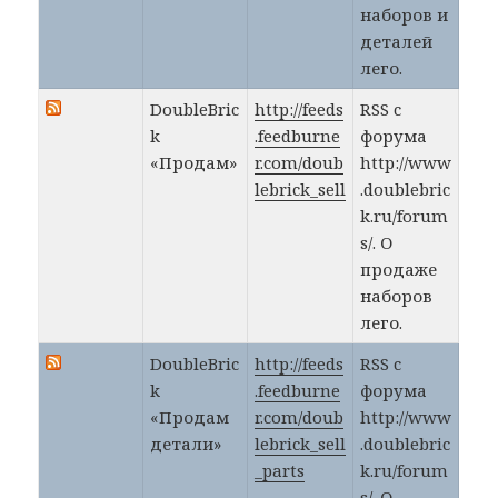
наборов и
деталей
лего.
DoubleBric
http://feeds
RSS c
k
.feedburne
форума
«Продам»
r.com/doub
http://www
lebrick_sell
.doublebric
k.ru/forum
s/. О
продаже
наборов
лего.
DoubleBric
http://feeds
RSS c
k
.feedburne
форума
«Продам
r.com/doub
http://www
детали»
lebrick_sell
.doublebric
_parts
k.ru/forum
s/. О