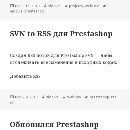
Опубликовано
Июнь 15, 2010
Автор
slookin
Рубрики
projects
,
WebDev
Метки
module
,
prestashop
SVN to RSS для Prestashop
Создал RSS поток для Prestashop SVN — дабы
отслеживать все изменения в исходных кодах.
Добавить RSS
Опубликовано
Июнь 9, 2010
Автор
slookin
Рубрики
WebDev
Метки
prestashop
,
rss
,
svn
Обновился Prestashop —